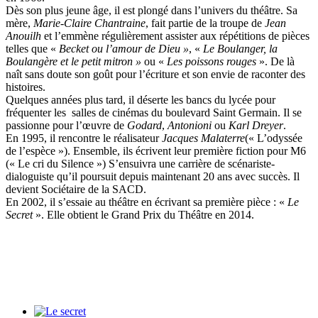
Dès son plus jeune âge, il est plongé dans l’univers du théâtre. Sa
mère,
Marie-Claire Chantraine
, fait partie de la troupe de
Jean
Anouilh
et l’emmène régulièrement assister aux répétitions de pièces
telles que «
Becket ou l’amour de Dieu »
, «
Le Boulanger, la
Boulangère et le petit mitron »
ou «
Les poissons rouges
». De là
naît sans doute son goût pour l’écriture et son envie de raconter des
histoires.
Quelques années plus tard, il déserte les bancs du lycée pour
fréquenter les salles de cinémas du boulevard Saint Germain. Il se
passionne pour l’œuvre de
Godard
,
Antonioni
ou
Karl Dreyer
.
En 1995, il rencontre le réalisateur
Jacques Malaterre
(« L’odyssée
de l’espèce »). Ensemble, ils écrivent leur première fiction pour M6
(« Le cri du Silence ») S’ensuivra une carrière de scénariste-
dialoguiste qu’il poursuit depuis maintenant 20 ans avec succès. Il
devient Sociétaire de la SACD.
En 2002, il s’essaie au théâtre en écrivant sa première pièce : «
Le
Secret
». Elle obtient le Grand Prix du Théâtre en 2014.