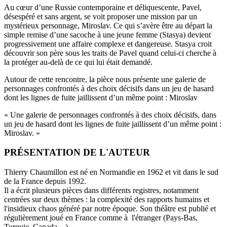
Au cœur d’une Russie contemporaine et déliquescente, Pavel,
désespéré et sans argent, se voit proposer une mission par un
mystérieux personnage, Miroslav. Ce qui s’avère être au départ la
simple remise d’une sacoche à une jeune femme (Stasya) devient
progressivement une affaire complexe et dangereuse. Stasya croit
découvrir son père sous les traits de Pavel quand celui-ci cherche à
la protéger au-delà de ce qui lui était demandé.
Autour de cette rencontre, la pièce nous présente une galerie de
personnages confrontés à des choix décisifs dans un jeu de hasard
dont les lignes de fuite jaillissent d’un même point : Miroslav
« Une galerie de personnages confrontés à des choix décisifs, dans
un jeu de hasard dont les lignes de fuite jaillissent d’un même point :
Miroslav. »
PRÉSENTATION DE L'AUTEUR
Thierry Chaumillon est né en Normandie en 1962 et vit dans le sud
de la France depuis 1992.
Il a écrit plusieurs pièces dans différents registres, notamment
centrées sur deux thèmes : la complexité des rapports humains et
l'insidieux chaos généré par notre époque. Son théâtre est publié et
régulièrement joué en France comme à l'étranger (Pays-Bas,
Turquie, Canada ...).