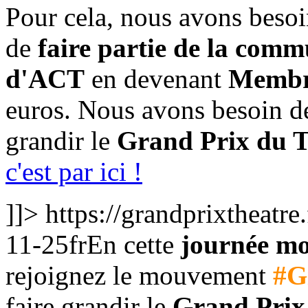
Pour cela, nous avons beso
de
faire partie de la com
d'ACT
en devenant
Membr
euros. Nous avons besoin d
grandir le
Grand Prix du T
c'est par ici !
]]>
https://grandprixtheatr
11-25
fr
En cette
journée mo
rejoignez le mouvement
#G
faire grandir le
Grand Prix